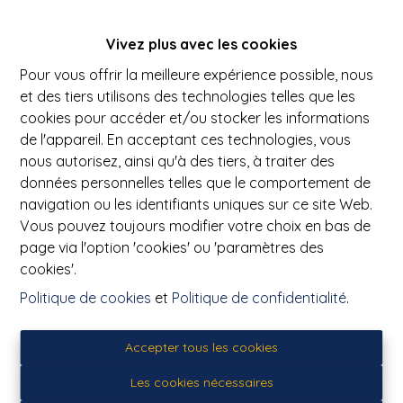
Vivez plus avec les cookies
Oups, cette page n'existe
Pour vous offrir la meilleure expérience possible, nous
plus
et des tiers utilisons des technologies telles que les
cookies pour accéder et/ou stocker les informations
de l'appareil. En acceptant ces technologies, vous
nous autorisez, ainsi qu'à des tiers, à traiter des
données personnelles telles que le comportement de
navigation ou les identifiants uniques sur ce site Web.
À Vendre
À Louer
Vous pouvez toujours modifier votre choix en bas de
page via l'option 'cookies' ou 'paramètres des
cookies'.
Politique de cookies
et
Politique de confidentialité
.
PICQ Immobilier
Accepter tous les cookies
Avenue de Maire 23 Bis
Les cookies nécessaires
7500 Tournai (Belgique)