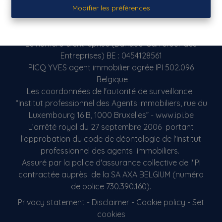
Tél: 069/ 21.50.17
Modifier les préférences
Fax: 069 / 866.998
E-mail: info@picq.be
Le numéro d’entreprise (Banque-Carrefour des
Entreprises) BE : 0454128561
PICQ YVES agent immobilier agrée IPI 502.096
Belgique
Les coordonnées de l'autorité de surveillance :
“Institut professionnel des Agents immobiliers, rue du
Luxembourg 16 B, 1000 Bruxelles” - www.ipi.be
L’arrêté royal du 27 septembre 2006 portant
l’approbation du code de déontologie de l'Institut
professionnel des agents immobiliers.
Assuré par la police d'assurance collective de l'IPI
contractée auprès de la SA AXA BELGIUM (numéro
de police 730.390.160).
Privacy statement
-
Disclaimer
-
Cookie policy
-
Set
cookies