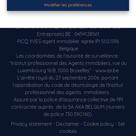
Tél: 069/ 21.50.17
Modifier les préférences
Fax: 069 / 866.998
E-mail: info@picq.be
Le numéro d’entreprise (Banque-Carrefour des
Entreprises) BE : 0454128561
PICQ YVES agent immobilier agrée IPI 502.096
Belgique
Les coordonnées de l'autorité de surveillance :
“Institut professionnel des Agents immobiliers, rue du
Luxembourg 16 B, 1000 Bruxelles” - www.ipi.be
L’arrêté royal du 27 septembre 2006 portant
l’approbation du code de déontologie de l'Institut
professionnel des agents immobiliers.
Assuré par la police d'assurance collective de l'IPI
contractée auprès de la SA AXA BELGIUM (numéro
de police 730.390.160).
Privacy statement
-
Disclaimer
-
Cookie policy
-
Set
cookies