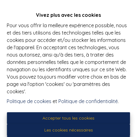
Vivez plus avec les cookies
Oups, cette page n'existe
Pour vous offrir la meilleure expérience possible, nous
plus
et des tiers utilisons des technologies telles que les
cookies pour accéder et/ou stocker les informations
de l'appareil. En acceptant ces technologies, vous
nous autorisez, ainsi qu'à des tiers, à traiter des
données personnelles telles que le comportement de
navigation ou les identifiants uniques sur ce site Web.
À Vendre
À Louer
Vous pouvez toujours modifier votre choix en bas de
page via l'option 'cookies' ou 'paramètres des
cookies'.
Politique de cookies
et
Politique de confidentialité
.
PICQ Immobilier
Accepter tous les cookies
Avenue de Maire 23 Bis
Les cookies nécessaires
7500 Tournai (Belgique)