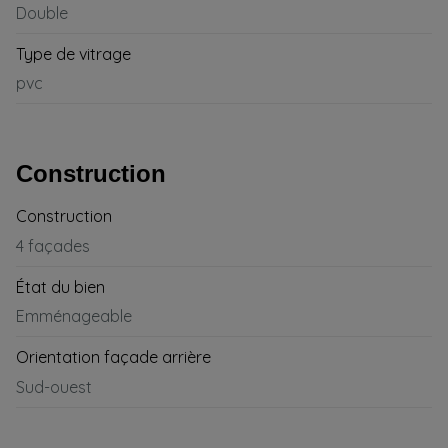
Double
Type de vitrage
pvc
Construction
Construction
4 façades
État du bien
Emménageable
Orientation façade arrière
Sud-ouest