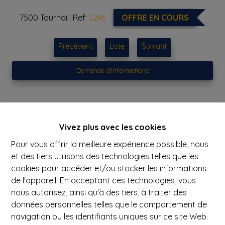
7500 Tournai
|
Ref:
3246
OFFRE EN COURS
Précédent
Liste
Suivant
Demande d'informations
2
1
426 m²
4
Vivez plus avec les cookies
Pour vous offrir la meilleure expérience possible, nous
Sympathique maison, agréablement située aux abords
et des tiers utilisons des technologies telles que les
immédiat de la ville, 2 chambres de bonnes dimensions,
cookies pour accéder et/ou stocker les informations
récente salle de bains avec baignoire en olive et
de l'appareil. En acceptant ces technologies, vous
véritable douche à l'italienne, cuisine équipée, lumineux
nous autorisez, ainsi qu'à des tiers, à traiter des
séjour, cave, remise, terrasse et jardin ensoleillés, terrain
données personnelles telles que le comportement de
constructible possibilité de double carport, parking pour
navigation ou les identifiants uniques sur ce site Web.
plusieurs voitures, jardin 4 ares 26 centiares, chauffage