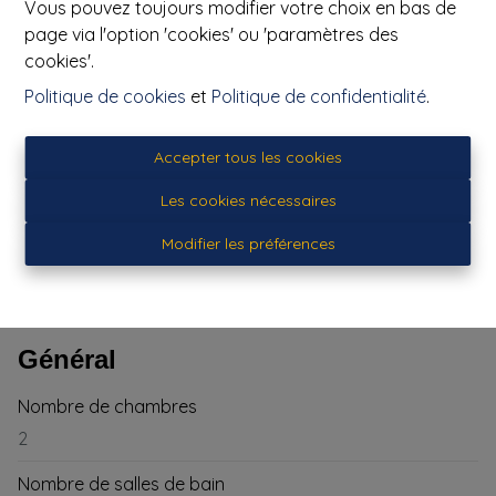
Vous pouvez toujours modifier votre choix en bas de
central au gaz de ville (à condensation), châssis PVC
page via l'option 'cookies' ou 'paramètres des
double vitrage, Score PEB: F 468 kWh/m².an. (Code
cookies'.
unique n°20210525024915). Descriptif et photos non
Politique de cookies
et
Politique de confidentialité
.
contractuels.
Accepter tous les cookies
Les cookies nécessaires
Partager
Modifier les préférences
Général
Nombre de chambres
2
Nombre de salles de bain