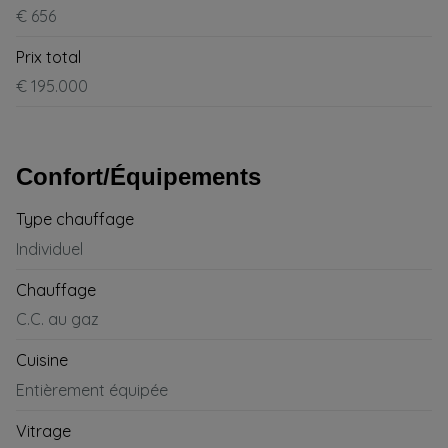
€ 656
Prix total
€ 195.000
Confort/Équipements
Type chauffage
Individuel
Chauffage
C.C. au gaz
Cuisine
Entièrement équipée
Vitrage