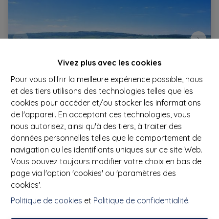
Vivez plus avec les cookies
Pour vous offrir la meilleure expérience possible, nous
et des tiers utilisons des technologies telles que les
cookies pour accéder et/ou stocker les informations
de l'appareil. En acceptant ces technologies, vous
Maison
nous autorisez, ainsi qu'à des tiers, à traiter des
données personnelles telles que le comportement de
7542 Mont-Saint-Aubert
|
Ref
: 
3285
navigation ou les identifiants uniques sur ce site Web.
Vous pouvez toujours modifier votre choix en bas de
€ 350.000
page via l'option 'cookies' ou 'paramètres des
cookies'.
3
1
2533 m²
Politique de cookies
et
Politique de confidentialité
.