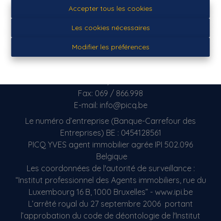
Accepter tous les cookies
Les cookies nécessaires
PICQ Immobilier
Modifier les préférences
Avenue de Maire 23 Bis
7500 Tournai (Belgique)
Tél: 069/ 21.50.17
Fax: 069 / 866.998
E-mail: info@picq.be
Le numéro d’entreprise (Banque-Carrefour des
Entreprises) BE : 0454128561
PICQ YVES agent immobilier agrée IPI 502.096
Belgique
Les coordonnées de l'autorité de surveillance :
“Institut professionnel des Agents immobiliers, rue du
Luxembourg 16 B, 1000 Bruxelles” - www.ipi.be
L’arrêté royal du 27 septembre 2006 portant
l’approbation du code de déontologie de l'Institut