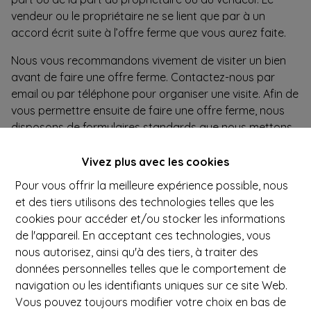
vendeur ou le propriétaire ne se lient que par à un
accord écrit suite à l’offre ferme que vous aurez faite.
Nous vous recommandons vivement de visiter un bien
avant de faire une offre ferme. Contactez-nous par
email ou par téléphone pour organiser une visite. Afin de
vous permettre ensuite de faire une offre ferme, nous
disposons de formulaires standards que nous mettons
à votre disposition.
Vivez plus avec les cookies
Enfin, il est possible que le bien ne soit plus disponible au
Pour vous offrir la meilleure expérience possible, nous
moment de la consultation. Nous rejetons toute
et des tiers utilisons des technologies telles que les
responsabilité à cet égard.
cookies pour accéder et/ou stocker les informations
Ce site peut également contenir des informations et des
de l'appareil. En acceptant ces technologies, vous
conseils concernant l'acquisition ou la location d’un bien.
nous autorisez, ainsi qu'à des tiers, à traiter des
Cette information exprime l'opinion de son auteur. Le
données personnelles telles que le comportement de
plus grand soin a été consacré à cette information;
navigation ou les identifiants uniques sur ce site Web.
néanmoins, des erreurs factuelles ou des inexactitudes
Vous pouvez toujours modifier votre choix en bas de