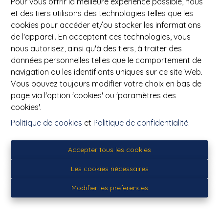
Pour vous offrir la meilleure expérience possible, nous
et des tiers utilisons des technologies telles que les
cookies pour accéder et/ou stocker les informations
de l'appareil. En acceptant ces technologies, vous
nous autorisez, ainsi qu'à des tiers, à traiter des
données personnelles telles que le comportement de
navigation ou les identifiants uniques sur ce site Web.
Vous pouvez toujours modifier votre choix en bas de
page via l'option 'cookies' ou 'paramètres des
PICQ Immobilier
cookies'.
Avenue de Maire 23 Bis
Politique de cookies
et
Politique de confidentialité
.
7500 Tournai (Belgique)
Tél: 069/ 21.50.17
Accepter tous les cookies
Fax: 069 / 866.998
E-mail: info@picq.be
Les cookies nécessaires
Le numéro d’entreprise (Banque-Carrefour des
Modifier les préférences
Entreprises) BE : 0454128561
PICQ YVES agent immobilier agrée IPI 502.096